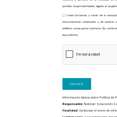
posibles responsabilidades legales al respect
Usted consiente, a través de la marcació
comunicaciones comerciales y de cortesía 
teléfono, correo postal ordinario, fax, correo
equivalentes.
Información básica sobre Política de P
Responsable:
Nubeser Soluciones S.
Finalidad:
Gestionar el envío de inf
Legitimación:
Consentimiento del in