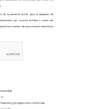
o.
n de la presente casilla, para la recepción de
relacionadas con nuestra entidad a través del
 electrónico o medios de comunicación electrónica
rivacidad
L.U
ormación y prospección comercial.
teresado.