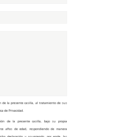
n de la presente casilla, al tratamiento de sus
ica de Privacidad.
ión de la presente casilla, bajo su propia
torce años de edad, respondiendo de manera
icha declaración y asumiendo, por ende, las