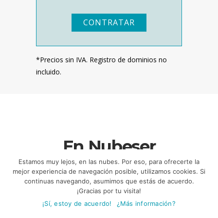
CONTRATAR
*Precios sin IVA. Registro de dominios no
incluido.
En Nubeser
somos expertos
Estamos muy lejos, en las nubes. Por eso, para ofrecerte la
mejor experiencia de navegación posible, utilizamos cookies. Si
en Magento
continuas navegando, asumimos que estás de acuerdo.
¡Gracias por tu visita!
¡Sí, estoy de acuerdo!
¿Más información?
El objetivo de cualquier tienda online es