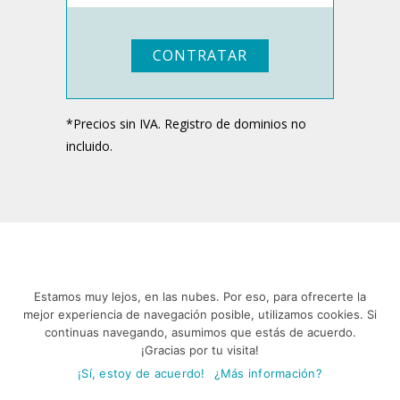
CONTRATAR
*Precios sin IVA. Registro de dominios no
incluido.
Estamos muy lejos, en las nubes. Por eso, para ofrecerte la
En Nubeser
mejor experiencia de navegación posible, utilizamos cookies. Si
continuas navegando, asumimos que estás de acuerdo.
somos expertos
¡Gracias por tu visita!
¡Sí, estoy de acuerdo!
¿Más información?
en Hosting SSD