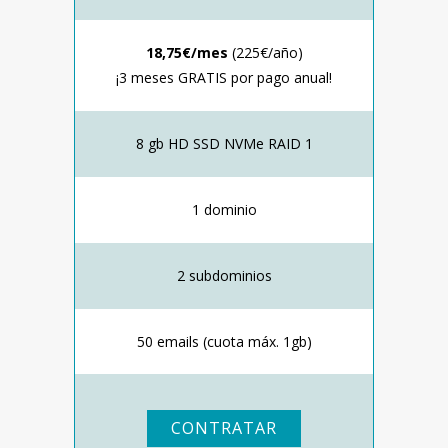
18,75€/mes
(225€/año)
¡3 meses GRATIS por pago anual!
8 gb HD SSD NVMe RAID 1
1 dominio
2 subdominios
50 emails (cuota máx. 1gb)
CONTRATAR