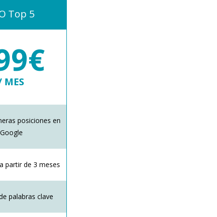
O Top 5
99€
/ MES
meras posiciones en
Google
a partir de 3 meses
 de palabras clave