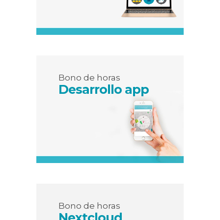
Bono de horas
Desarrollo app
Bono de horas
Nextcloud