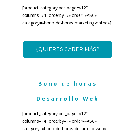
[product_category per_page=»12″
columns=»4″ orderby=»» order=»ASC»
category=»bono-de-horas-marketing-online»]
¿QUIERES SABER MÁS?
Bono de horas
Desarrollo Web
[product_category per_page=»12″
columns=»4″ orderby=»» order=»ASC»
category=»bono-de-horas-desarrollo-web»]