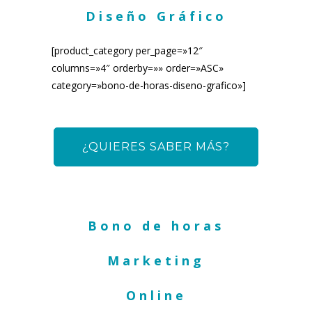
Diseño Gráfico
[product_category per_page=»12″
columns=»4″ orderby=»» order=»ASC»
category=»bono-de-horas-diseno-grafico»]
¿QUIERES SABER MÁS?
Bono de horas
Marketing
Online