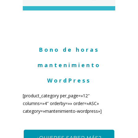
Bono de horas
mantenimiento
WordPress
[product_category per_page=»12″
columns=»4″ orderby=»» order=»ASC»
category=»mantenimiento-wordpress»]