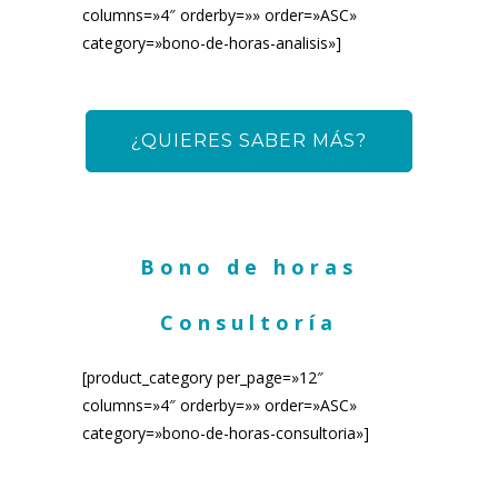
columns=»4″ orderby=»» order=»ASC»
category=»bono-de-horas-analisis»]
¿QUIERES SABER MÁS?
Bono de horas
Consultoría
[product_category per_page=»12″
columns=»4″ orderby=»» order=»ASC»
category=»bono-de-horas-consultoria»]