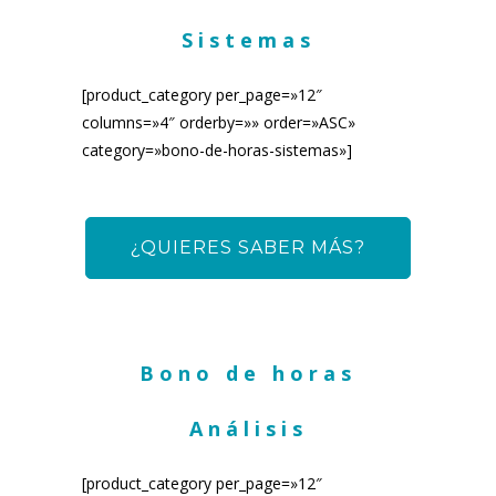
Sistemas
[product_category per_page=»12″
columns=»4″ orderby=»» order=»ASC»
category=»bono-de-horas-sistemas»]
¿QUIERES SABER MÁS?
Bono de horas
Análisis
[product_category per_page=»12″