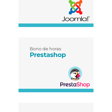
Bono de horas
Prestashop