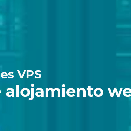
res VPS
e alojamiento w