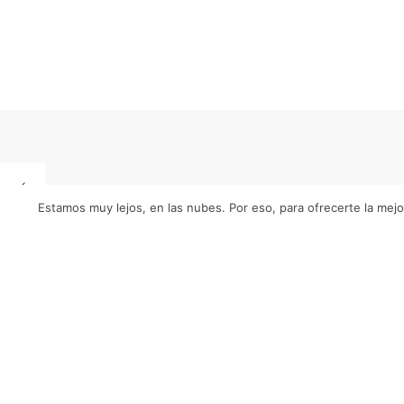
Estamos muy lejos, en las nubes. Por eso, para ofrecerte la mejo
S
España (Sede principal)
info@nubeser.com
+34 96 062 20 80