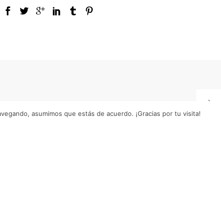
navegando, asumimos que estás de acuerdo. ¡Gracias por tu visita!
S
Recibe nuestra
newsletter
Conoce todas nuestras novedades