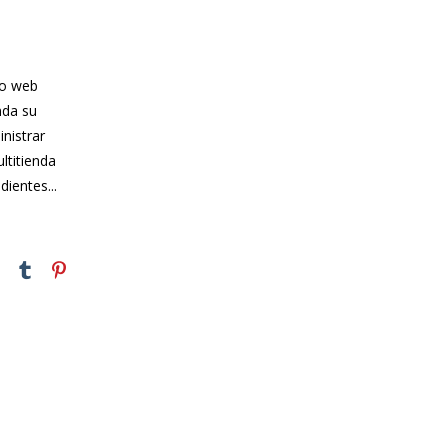
lo web
nda su
nistrar
ltitienda
ientes...