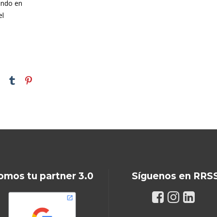
ando en
el
omos tu partner 3.0
Síguenos en RRS