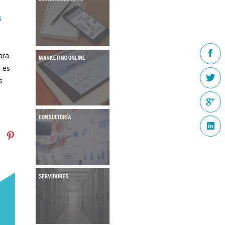
s
ara
 es
s