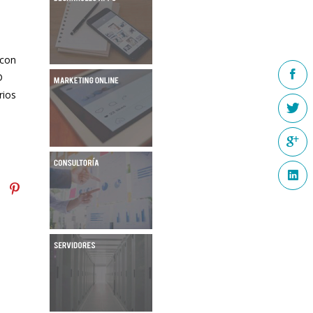
 con
D
rios