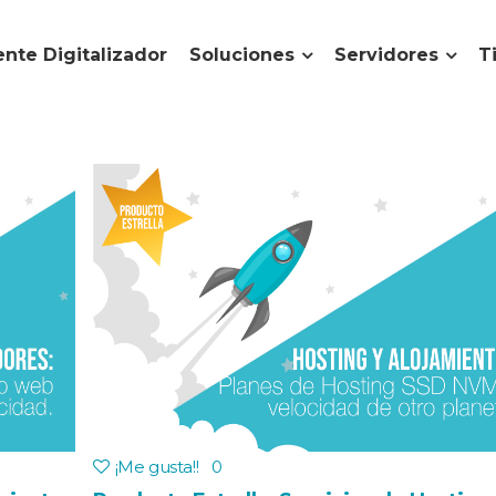
nte Digitalizador
Soluciones
Servidores
T
¡Me gusta!
!
0