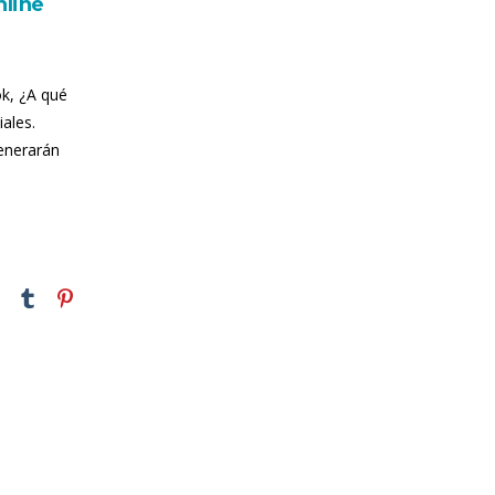
nline
ok, ¿A qué
iales.
generarán