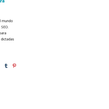
ra
el mundo
o SEO.
para
 dictadas