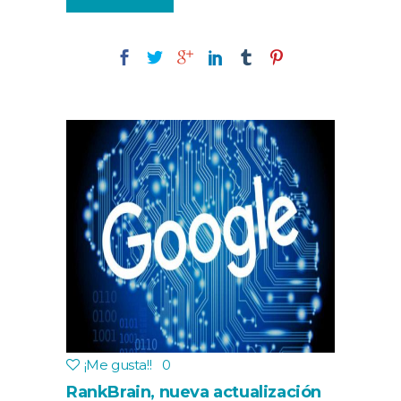
¡Me gusta!
!
0
RankBrain, nueva actualización