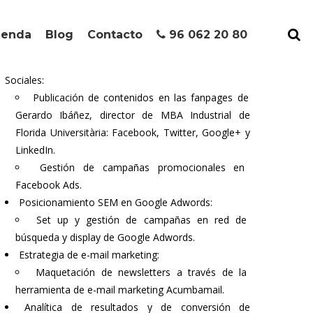
con el máster.
Optimización de contenidos para
ienda
Blog
Contacto
96 062 20 80
posicionamiento SEO.
Estrategia de Social Media Marketing en Redes
Sociales:
Publicación de contenidos en las fanpages de
Gerardo Ibáñez, director de MBA Industrial de
Florida Universitària: Facebook, Twitter, Google+ y
LinkedIn.
Gestión de campañas promocionales en
Facebook Ads.
Posicionamiento SEM en Google Adwords:
Set up y gestión de campañas en red de
búsqueda y display de Google Adwords.
Estrategia de e-mail marketing:
Maquetación de newsletters a través de la
herramienta de e-mail marketing Acumbamail.
Analítica de resultados y de conversión de