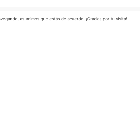
navegando, asumimos que estás de acuerdo. ¡Gracias por tu visita!
S
Recibe nuestra
newsletter
Conoce todas nuestras novedades
so