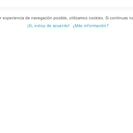
r experiencia de navegación posible, utilizamos cookies. Si continuas 
Proyectos relacionados
¡Sí, estoy de acuerdo!
¿Más información?
omos tu partner 3.0
Síguenos en RRS
Política de privacidad
Política de cookies
Términos y condiciones de u
Términos contratación