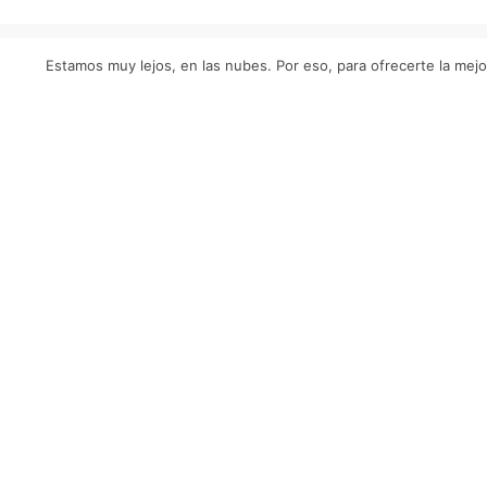
Estamos muy lejos, en las nubes. Por eso, para ofrecerte la mejo
S
España (Sede principal)
info@nubeser.com
+34 96 062 20 80
México
Av. Cuauhtémoc 117,
Col. Chapultepec 62450, Cuernavaca,