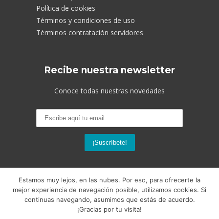
Política de cookies
Términos y condiciones de uso
Términos contratación servidores
Recibe nuestra newsletter
Conoce todas nuestras novedades
Estamos muy lejos, en las nubes. Por eso, para ofrecerte la
mejor experiencia de navegación posible, utilizamos cookies. Si
continuas navegando, asumimos que estás de acuerdo.
© 2026 Nubeser Soluciones. Todos los
¡Gracias por tu visita!
derechos reservados.
Diseño web
por