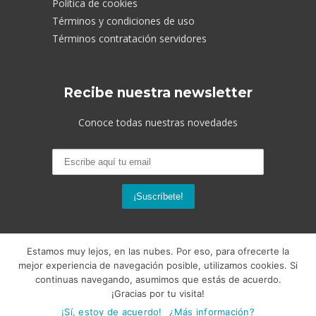
Política de cookies
Términos y condiciones de uso
Términos contratación servidores
Recibe nuestra newsletter
Conoce todas nuestras novedades
Estamos muy lejos, en las nubes. Por eso, para ofrecerte la
mejor experiencia de navegación posible, utilizamos cookies. Si
continuas navegando, asumimos que estás de acuerdo.
© 2026 Nubeser Soluciones. Todos los
¡Gracias por tu visita!
derechos reservados.
Diseño web
por
¡Sí, estoy de acuerdo!
¿Más información?