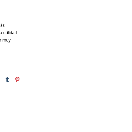
más
u utilidad
ón muy