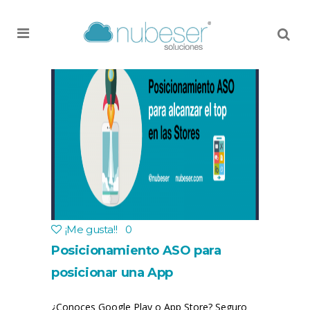
MENU
¡Me gusta!
!
0
Posicionamiento ASO para
posicionar una App
¿Conoces Google Play o App Store? Seguro