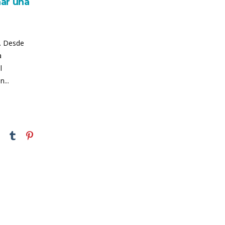
ar una
. Desde
a
l
...