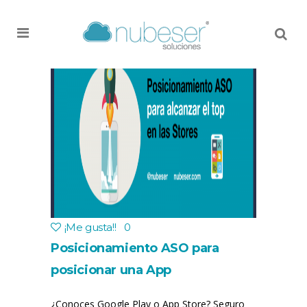
MENU
¡Me gusta!
!
0
Posicionamiento ASO para
posicionar una App
¿Conoces Google Play o App Store? Seguro