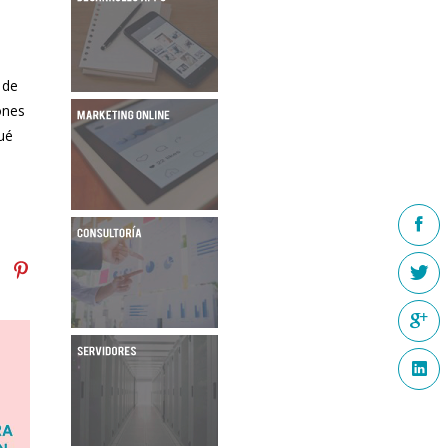
 de
ones
ué