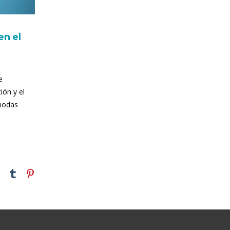
en el
e
ión y el
 modas