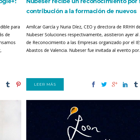
ogle+:
Nubeser recibe un reconocimiento por 
contribución a la formación de nuevos
talentos
dible para
Amílcar García y Nuria Díez, CEO y directora de RRHH d
ás de
Nubeser Soluciones respectivamente, asistieron ayer al
pensamos
de Reconocimiento a las Empresas organizado por el IE
,
Abastos de Valencia. Nubeser fue invitada al evento por..
LEER MÁS