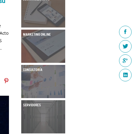
su
e
 Acto
S
.