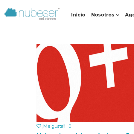
Inicio
Nosotros
Age
¡Me gusta!
!
0