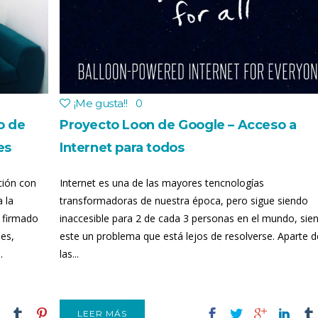
¡Me gusta!
!
0
o de
Proyecto Loon de Google – Acceso a
es
Internet para todos
ción con
Internet es una de las mayores tencnologías
 la
transformadoras de nuestra época, pero sigue siendo
a firmado
inaccesible para 2 de cada 3 personas en el mundo, sie
es,
este un problema que está lejos de resolverse. Aparte d
.
las...
LEER MÁS