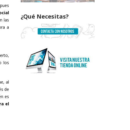
 pues
cial
¿Qué Necesitas?
n las
ora a
erto,
o los
e, al
és de
én es
ra el