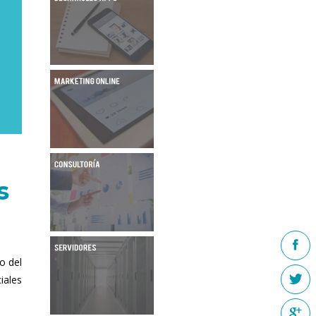
s
o del
iales