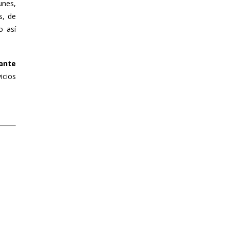
unes,
s, de
o así
tante
icios