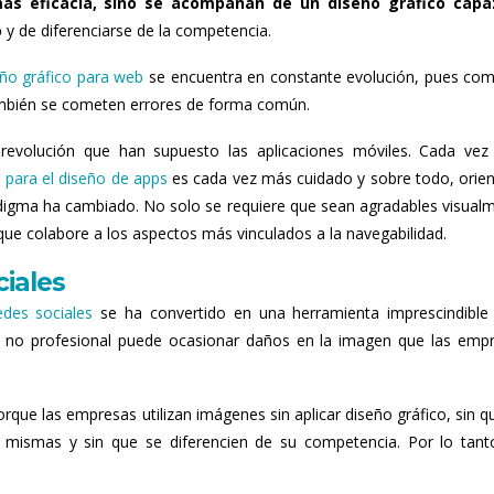
ás eficacia, sino se acompañan de un diseño gráfico capa
o
y de diferenciarse de la competencia.
eño gráfico para web
se encuentra en constante evolución, pues co
ambién se cometen errores de forma común.
revolución que han supuesto las aplicaciones móviles. Cada ve
o para el diseño de apps
es cada vez más cuidado y sobre todo, orie
aradigma ha cambiado. No solo se requiere que sean agradables visual
ue colabore a los aspectos más vinculados a la navegabilidad.
ciales
edes sociales
se ha convertido en una herramienta imprescindible
n no profesional puede ocasionar daños en la imagen que las emp
que las empresas utilizan imágenes sin aplicar diseño gráfico, sin q
as mismas y sin que se diferencien de su competencia. Por lo tant