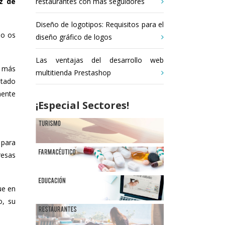
restaurantes con más seguidores
z de
Diseño de logotipos: Requisitos para el
mo os
diseño gráfico de logos
Las ventajas del desarrollo web
z más
multitienda Prestashop
ntado
mente
¡Especial Sectores!
 para
resas
ue en
o, su