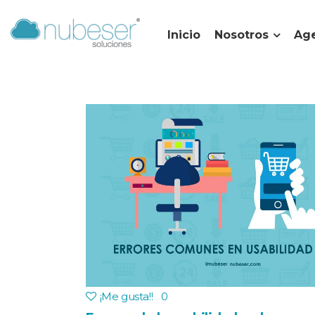
Inicio
Nosotros
Age
¡Me gusta!
!
0