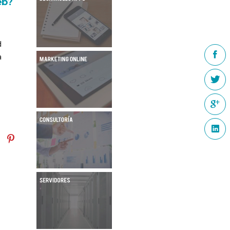
eb?
d
a