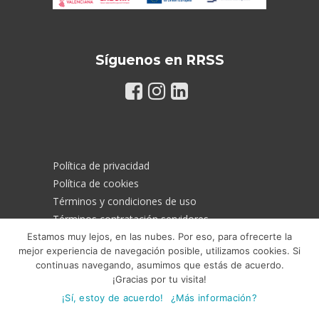
Síguenos en RRSS
Política de privacidad
Política de cookies
Términos y condiciones de uso
Términos contratación servidores
Estamos muy lejos, en las nubes. Por eso, para ofrecerte la
mejor experiencia de navegación posible, utilizamos cookies. Si
continuas navegando, asumimos que estás de acuerdo.
Recibe nuestra newsletter
¡Gracias por tu visita!
¡Sí, estoy de acuerdo!
¿Más información?
Conoce todas nuestras novedades