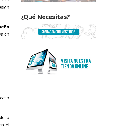
esión
¿Qué Necesitas?
seño
va en
 caso
de la
en el