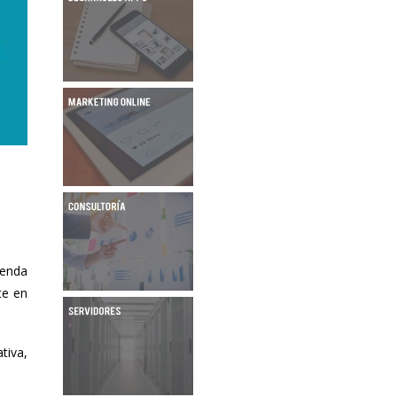
venda
te en
tiva,