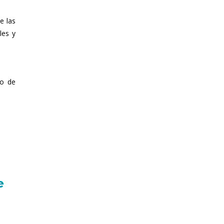
e las
les y
po de
e