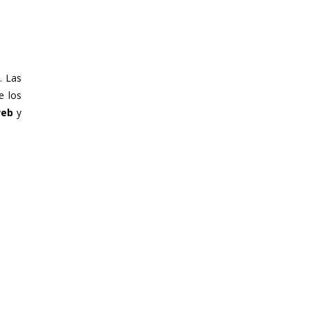
. Las
e los
web
y