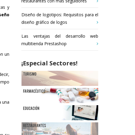
restaurantes con más seguidores
tas y
seño
Diseño de logotipos: Requisitos para el
diseño gráfico de logos
Las ventajas del desarrollo web
multitienda Prestashop
on un
¡Especial Sectores!
decir,
iempo
a una
vo su