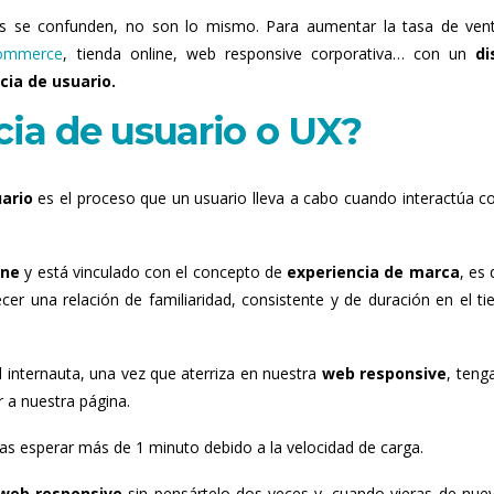
 se confunden, no son lo mismo. Para aumentar la tasa de ven
ommerce
, tienda online, web responsive corporativa… con un
di
cia de usuario.
cia de usuario o UX?
ario
es el proceso que un usuario lleva a cabo cuando interactúa c
ine
y está vinculado con el concepto de
experiencia de marca
, es 
cer una relación de familiaridad, consistente y de duración en el t
 internauta, una vez que aterriza en nuestra
web responsive
, teng
r a nuestra página.
as esperar más de 1 minuto debido a la velocidad de carga.
web responsive
sin pensártelo dos veces y, cuando vieras de nue