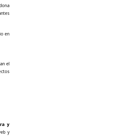
ndona
antes
io en
an el
ectos
ra y
web y