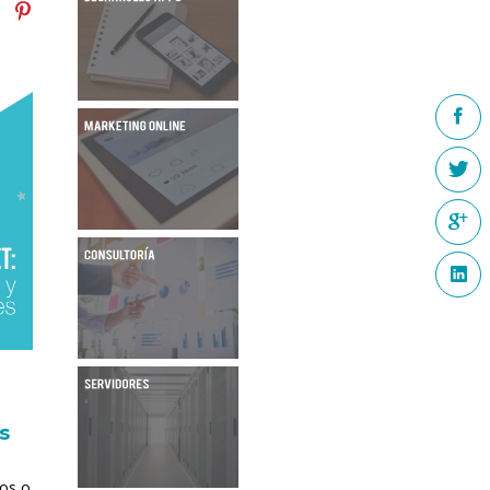
e
s
ios o