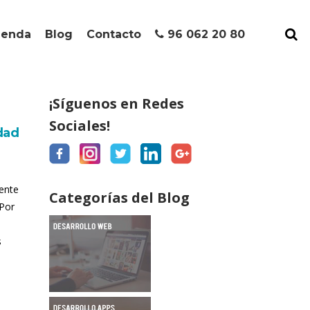
ienda
Blog
Contacto
96 062 20 80
¡Síguenos en Redes
Sociales!
dad
rente
Categorías del Blog
¿Por
s