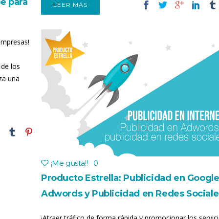
be para
LEER MÁS
empresas!
 de los
iza una
¡Me gusta!
!
0
Producto Estrella: Publicidad en Googl
Adwords y Publicidad en Redes Sociale
¡Atraer tráfico de forma rápida y promocionar los servic