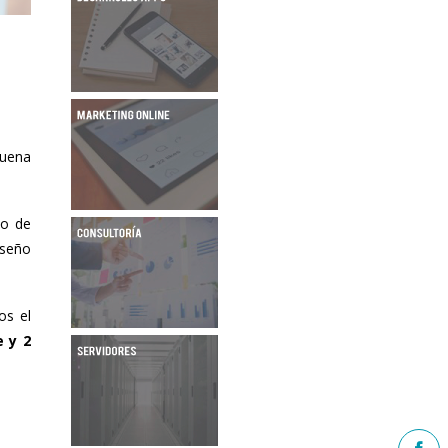
buena
do de
iseño
os el
e y 2