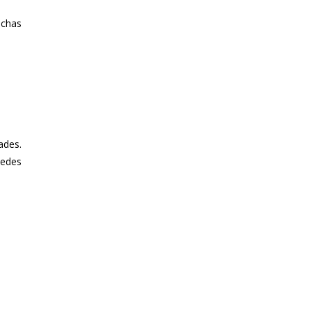
uchas
ades.
uedes