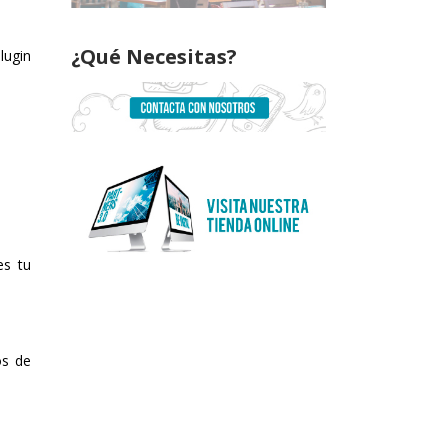
¿Qué Necesitas?
lugin
es tu
os de