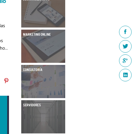
llo
las
os
o...