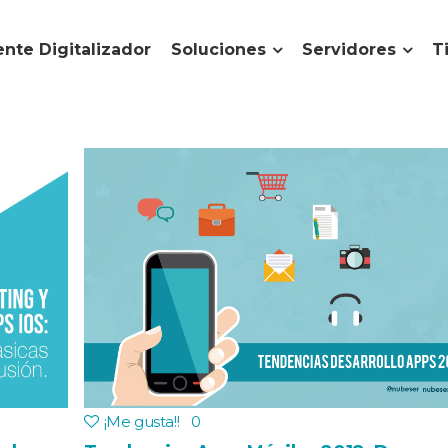
nte Digitalizador
Soluciones
Servidores
T
¡Me gusta!
!
0