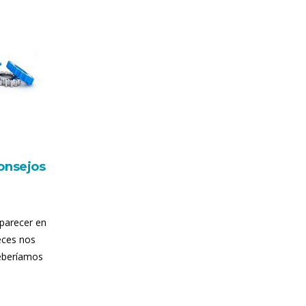
onsejos
parecer en
eces nos
eberíamos