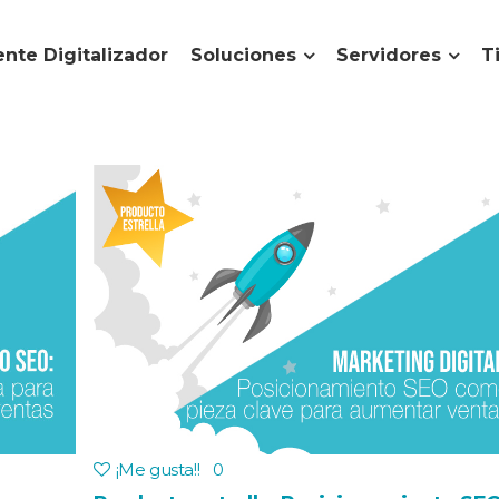
nte Digitalizador
Soluciones
Servidores
T
¡Me gusta!
!
0