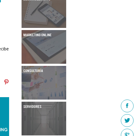
O
ecibe