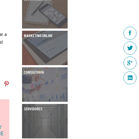
ar a
el