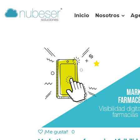
Inicio
Nosotros
Age
¡Me gusta!
!
0