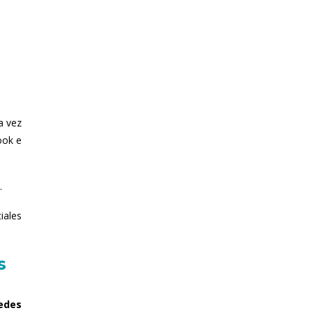
a vez
ook e
.
iales
s
redes