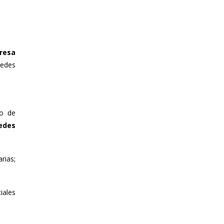
resa
redes
po de
edes
rias;
iales