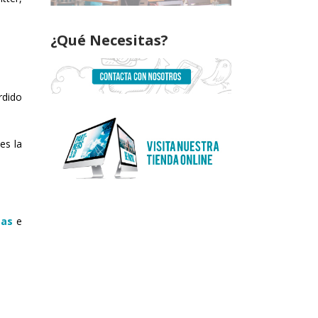
¿Qué Necesitas?
rdido
es la
sas
e