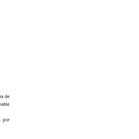
ia de
hable
s por