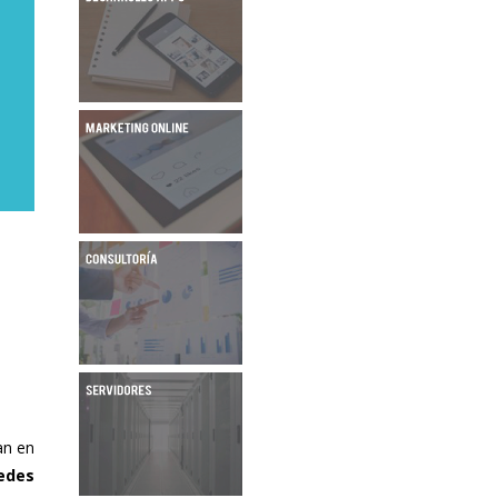
an en
edes