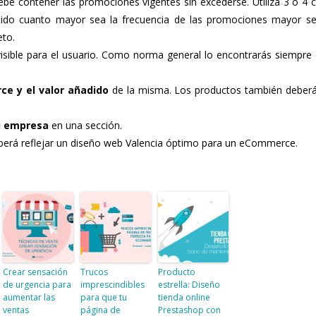
be contener las promociones vigentes sin excederse. Utiliza 3 ó 4
ntido cuanto mayor sea la frecuencia de las promociones mayor se
eto.
isible para el usuario. Como norma general lo encontrarás siempre 
e y el valor añadido
de la misma. Los productos también deber
u empresa
en una sección.
erá reflejar un diseño web Valencia óptimo para un eCommerce.
Crear sensación
Trucos
Producto
de urgencia para
imprescindibles
estrella: Diseño
aumentar las
para que tu
tienda online
ventas
página de
Prestashop con