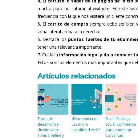
El
carrusel o slider de la página de inicio
de
mucho para no saturar al visitante. En este se
frecuencia con la que nos visitará un cliente concr
El
carrito de compra
siempre debe ser bien v
zona lateral arriba a la derecha.
Destaca los
puntos fuertes de tu eCommerc
tener una relevancia importante.
Cuida la
información legal y da a conocer
t
Estos son los elementos más importantes que deb
Artículos relacionados
Tipos de
¿Experiencia de
Social Selling y
desarrollo y
usuario o
Social Commerce
diseño web:
usabilidad web?
para aumentar
Tienda online y
tus ventas