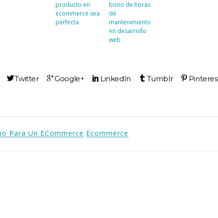
producto en
bono de horas
ecommerce sea
de
perfecta
mantenimiento
en desarrollo
web
mo Para Un ECommerce
Ecommerce