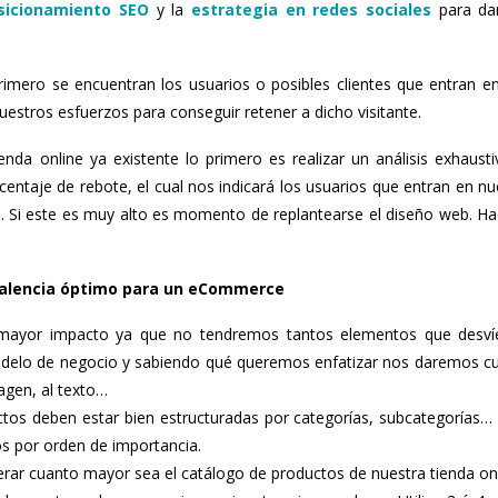
sicionamiento SEO
y la
estrategia en redes sociales
para da
rimero se encuentran los usuarios o posibles clientes que entran e
uestros esfuerzos para conseguir retener a dicho visitante.
nda online ya existente lo primero es realizar un análisis exhausti
entaje de rebote, el cual nos indicará los usuarios que entran en nu
a. Si este es muy alto es momento de replantearse el diseño web. Ha
Valencia óptimo para un eCommerce
ayor impacto ya que no tendremos tantos elementos que desví
modelo de negocio y sabiendo qué queremos enfatizar nos daremos c
agen, al texto…
ctos deben estar bien estructuradas por categorías, subcategorías… 
os por orden de importancia.
erar cuanto mayor sea el catálogo de productos de nuestra tienda onl