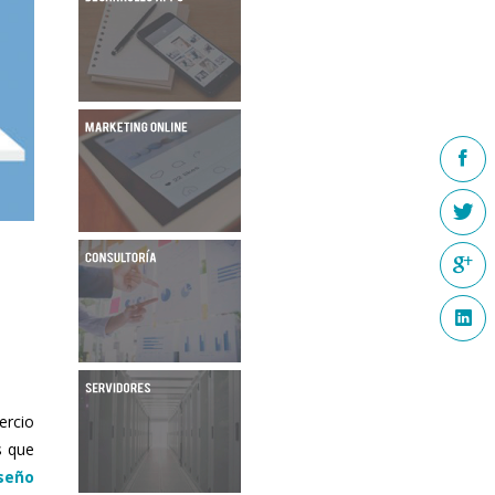
ercio
s que
seño