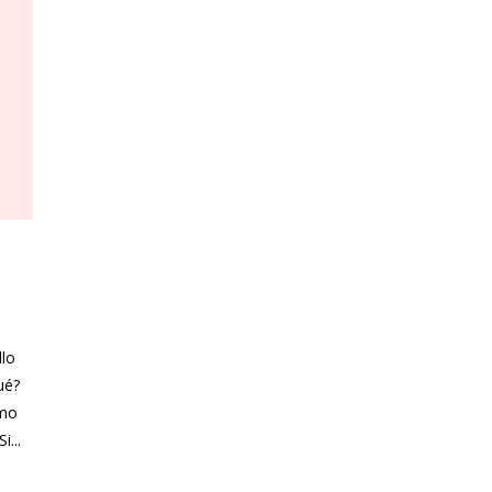
lo
ué?
omo
i...