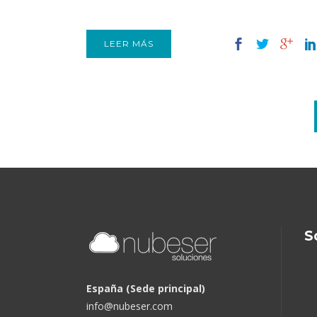
LEER MÁS
S
España (Sede principal)
info@nubeser.com