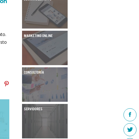
con
to.
esto