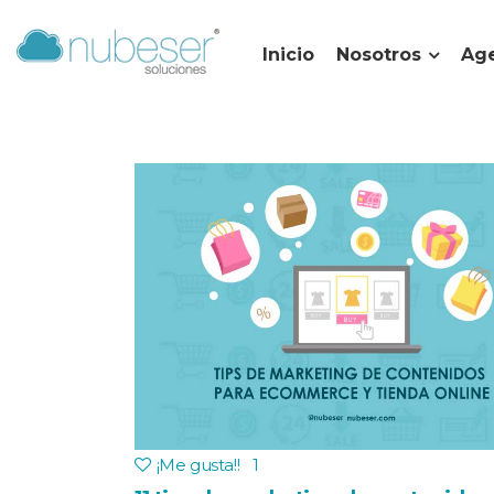
Inicio
Nosotros
Age
¡Me gusta!
!
1