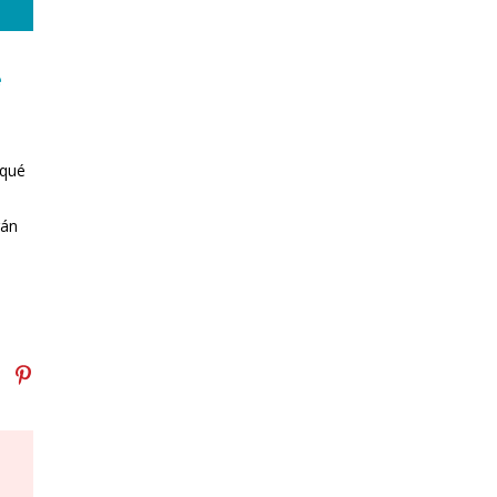
e
 qué
rán