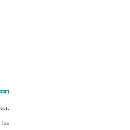
con
ser,
 las