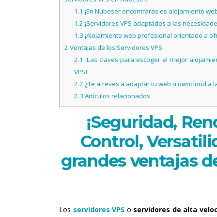
1.1
¡En Nubeser encontrarás es alojamiento web p
1.2
¡Servidores VPS adaptados a las necesidades
1.3
¡Alojamiento web profesional orientado a ofre
2
Ventajas de los Servidores VPS
2.1
¡Las claves para escoger el mejor alojami
VPS!
2.2
¿Te atreves a adaptar tu web u owncloud a la
2.3
Artículos relacionados
¡Seguridad, Ren
Control, Versatil
grandes ventajas d
Los
servidores VPS
o
servidores de alta velo