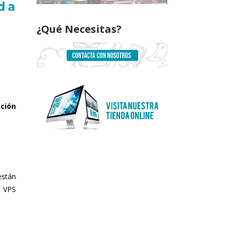
d a
¿Qué Necesitas?
ación
stán
, VPS