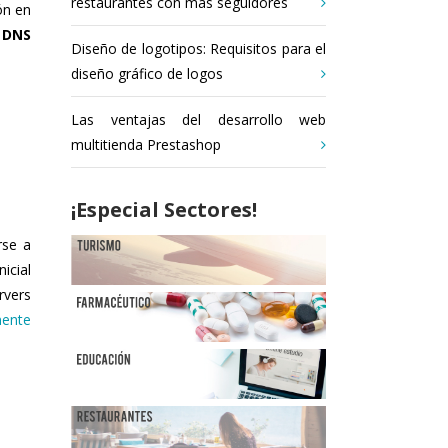
restaurantes con más seguidores
ón en
e
DNS
Diseño de logotipos: Requisitos para el
diseño gráfico de logos
Las ventajas del desarrollo web
multitienda Prestashop
¡Especial Sectores!
rse a
icial
rvers
mente