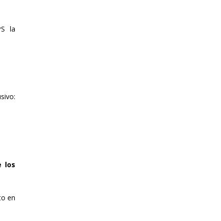
PS la
sivo:
 los
to en