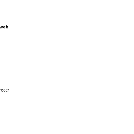
 web
.
recer