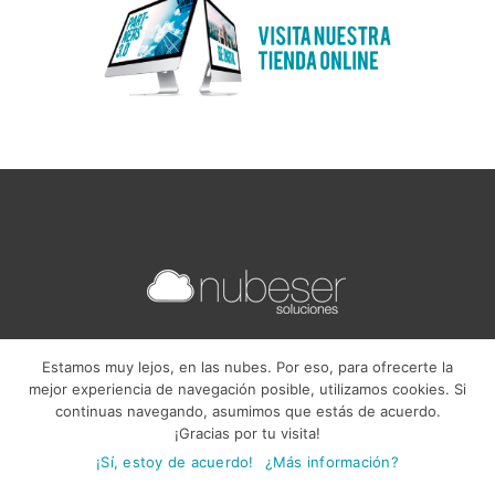
España (Sede principal)
Estamos muy lejos, en las nubes. Por eso, para ofrecerte la
info@nubeser.com
mejor experiencia de navegación posible, utilizamos cookies. Si
continuas navegando, asumimos que estás de acuerdo.
+34 96 062 20 80
¡Gracias por tu visita!
¡Sí, estoy de acuerdo!
¿Más información?
México