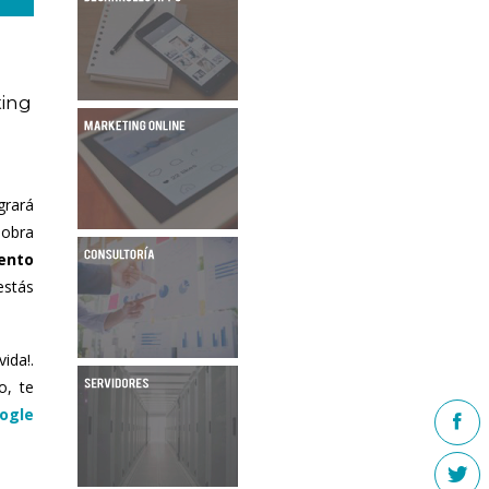
ting
grará
 obra
ento
estás
ida!.
o, te
ogle