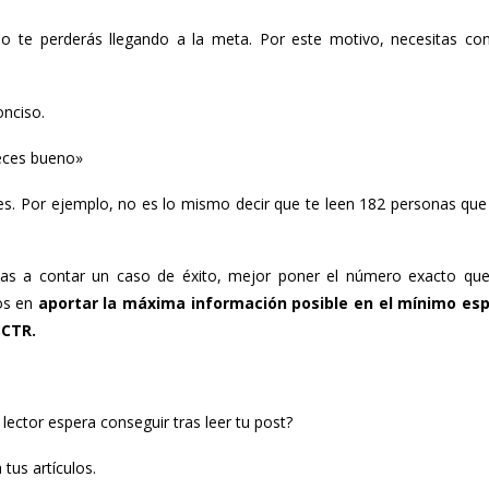
o te perderás llegando a la meta. Por este motivo, necesitas co
s
onciso.
eces bueno»
res. Por ejemplo, no es lo mismo decir que te leen 182 personas qu
Si vas a contar un caso de éxito, mejor poner el número exacto qu
mos en
aportar la máxima información posible en el mínimo es
u
CTR.
lector espera conseguir tras leer tu post?
 tus artículos.