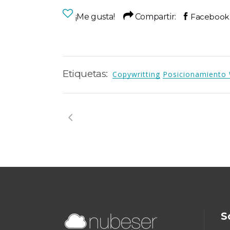
¡Me gusta!
Compartir:
Etiquetas:
Copywritting
Posicionamiento
S