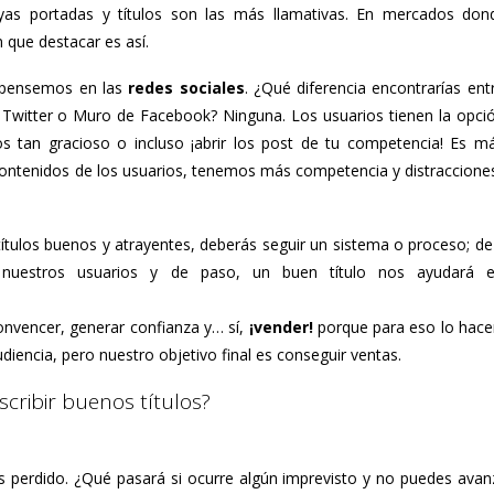
yas portadas y títulos son las más llamativas. En mercados don
 que destacar es así.
y pensemos en las
redes sociales
. ¿Qué diferencia encontrarías ent
 de Twitter o Muro de Facebook? Ninguna. Los usuarios tienen la opci
os tan gracioso o incluso ¡abrir los post de tu competencia! Es má
 contenidos de los usuarios, tenemos más competencia y distracciones
r títulos buenos y atrayentes, deberás seguir un sistema o proceso; de
 nuestros usuarios y de paso, un buen título nos ayudará e
convencer, generar confianza y… sí,
¡vender!
porque para eso lo hac
iencia, pero nuestro objetivo final es conseguir ventas.
cribir buenos títulos?
s perdido. ¿Qué pasará si ocurre algún imprevisto y no puedes avan