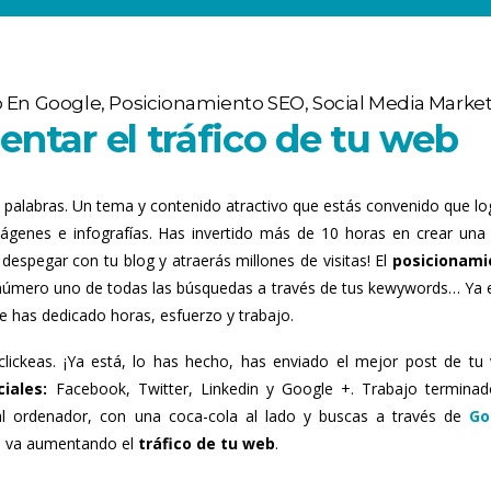
 En Google
,
Posicionamiento SEO
,
Social Media Marke
entar el tráfico de tu web
0 palabras. Un tema y contenido atractivo que estás convenido que lo
imágenes e infografías. Has invertido más de 10 horas en crear una
despegar con tu blog y atraerás millones de visitas! El
posicionami
al número uno de todas las búsquedas a través de tus kewywords… Ya 
e has dedicado horas, esfuerzo y trabajo.
clickeas. ¡Ya está, lo has hecho, has enviado el mejor post de tu v
iales:
Facebook, Twitter, Linkedin y Google +. Trabajo terminad
al ordenador, con una coca-cola al lado y buscas a través de
Go
o va aumentando el
tráfico de tu web
.