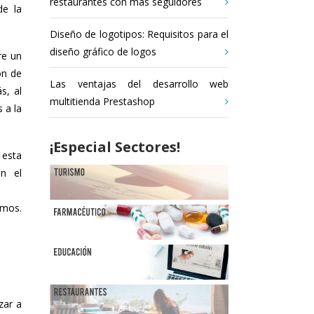
restaurantes con más seguidores
de la
Diseño de logotipos: Requisitos para el
diseño gráfico de logos
re un
ón de
Las ventajas del desarrollo web
s, al
multitienda Prestashop
 a la
¡Especial Sectores!
 esta
n el
emos.
zar a