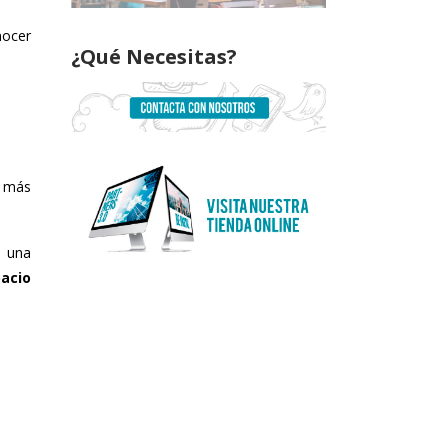
nocer
¿Qué Necesitas?
e más
e una
pacio