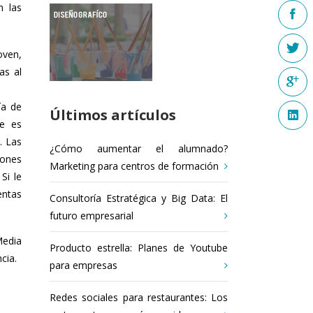
án
las
oven,
as al
ía de
Últimos artículos
ne es
. Las
¿Cómo aumentar el alumnado?
iones
Marketing para centros de formación
Si le
entas
Consultoría Estratégica y Big Data: El
futuro empresarial
Media
Producto estrella: Planes de Youtube
cia.
para empresas
Redes sociales para restaurantes: Los