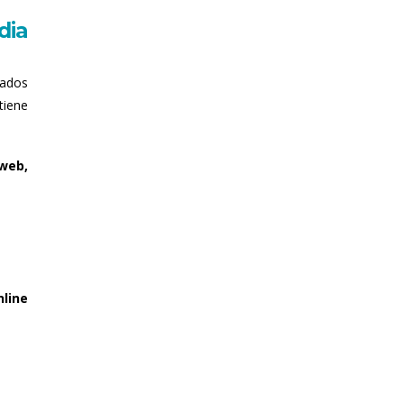
dia
iados
tiene
web,
nline