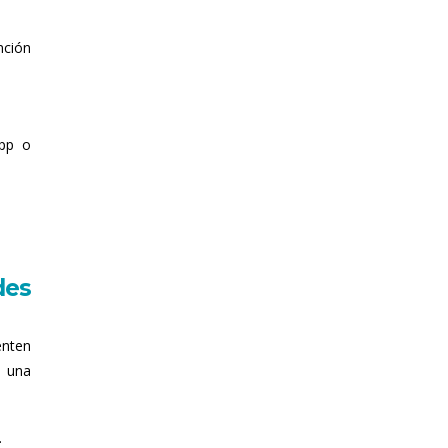
nción
app o
des
enten
n una
.