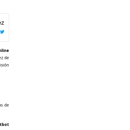
ez
nline
ez de
isión
as de
tbot