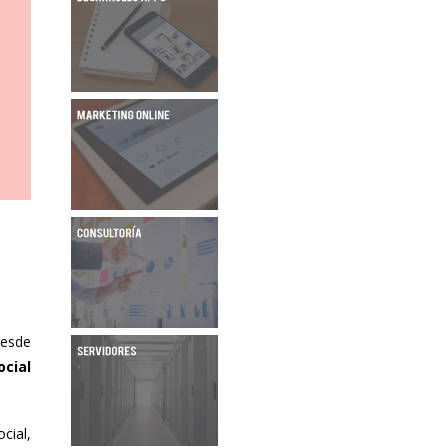
desde
ocial
cial,